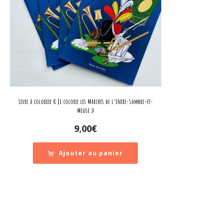
Livre à colorier « Je colorie les Marches de l’Entre-Sambre-et-
Meuse »
9,00
€
Ajouter au panier