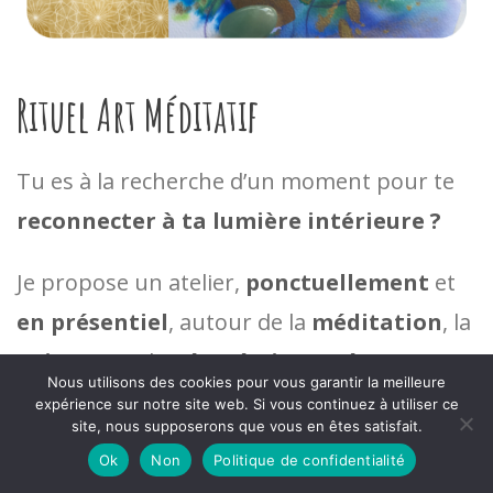
Rituel Art Méditatif
Tu es à la recherche d’un moment pour te
reconnecter à ta lumière intérieure ?
Je propose un atelier,
ponctuellement
et
en présentiel
, autour de la
méditation
, la
peinture
et la
géométrie sacrée
.
Nous utilisons des cookies pour vous garantir la meilleure
L’occasion de partager ensemble un temps
expérience sur notre site web. Si vous continuez à utiliser ce
0
site, nous supposerons que vous en êtes satisfait.
méditatif qui allie peinture et géométrie
Ok
Non
Politique de confidentialité
sacrée.