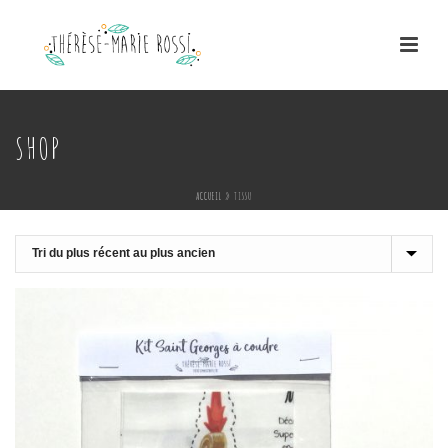
SHOP
ACCUEIL
»
TISSU