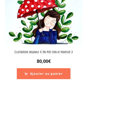
Illustration originale « Un petit coin de parapluie »
80,00
€
Ajouter au panier