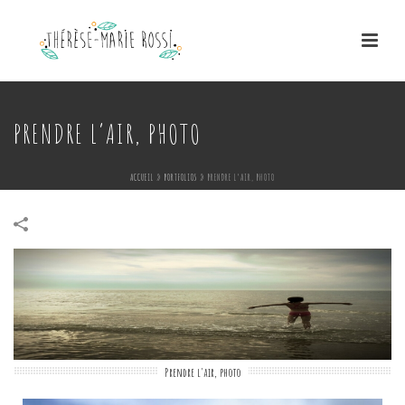
PRENDRE L’AIR, PHOTO
ACCUEIL
»
PORTFOLIOS
»
PRENDRE L’AIR, PHOTO
Prendre l'air, photo