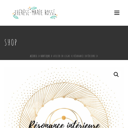
SHOP
ACCUEIL
»
BOUTIQUE
»
ATELIER EN LIGNE « RÉSONANCE INTÉRIEURE »