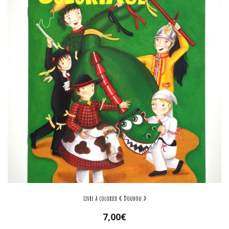
Livre à colorier « Doudou »
7,00
€