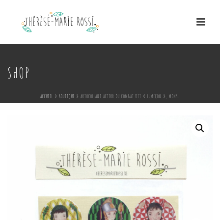
SHOP
ACCUEIL
»
BOUTIQUE
»
AUTOCOLLANT ACTEUR DU COMBAT DIT « LUMEÇON », MONS.