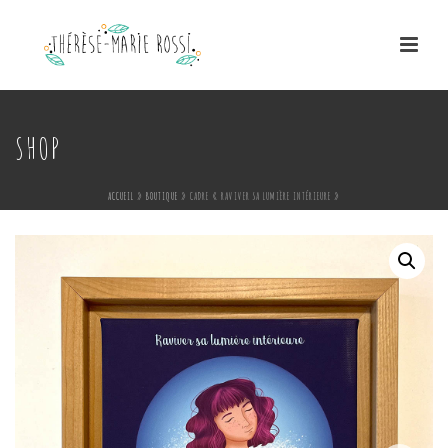
SHOP
ACCUEIL
»
BOUTIQUE
»
CADRE « RAVIVER SA LUMIÈRE INTÉRIEURE »