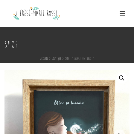
SHOP
ACCUEIL
»
BOUTIQUE
»
CADRE ” SOUFFLE LUMINEUX “