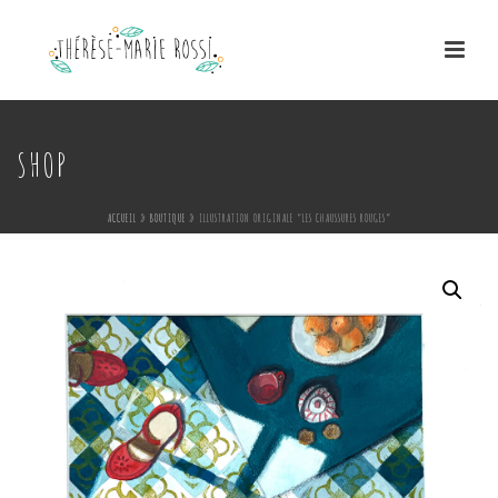
SHOP
ACCUEIL
»
BOUTIQUE
»
ILLUSTRATION ORIGINALE “LES CHAUSSURES ROUGES”