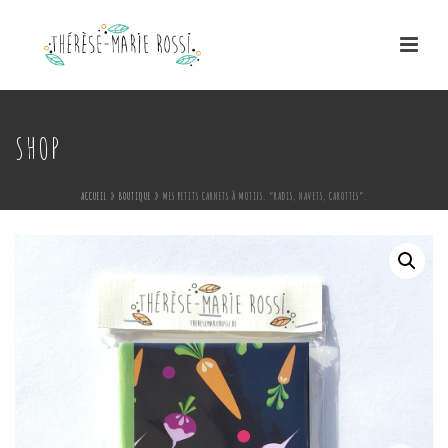
SHOP
ACCUEIL
»
BOUTIQUE
»
MES PETITS CARNETS À MOTIFS, “RADIS, NAVETS, CAROTTES”.