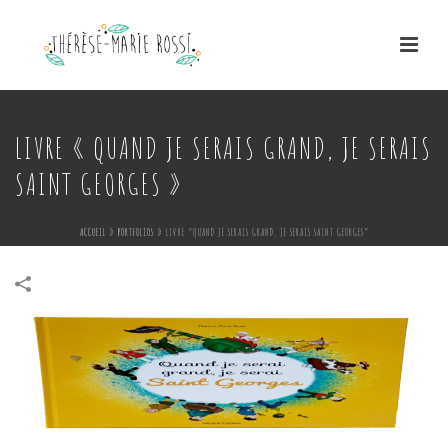
LIVRE « QUAND JE SERAIS GRAND, JE SERAIS
SAINT GEORGES »
ACCUEIL
»
PORTFOLIOS
»
LIVRE “QUAND JE SERAIS GRAND, JE SERAIS SAINT GEORGES”